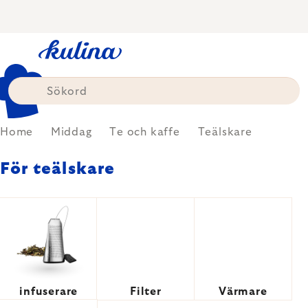
Skip
to
content
Home
Middag
Te och kaffe
Teälskare
För teälskare
infuserare
Filter
Värmare