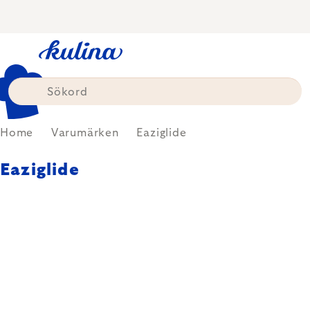
Skip
to
content
Home
Varumärken
Eaziglide
Eaziglide