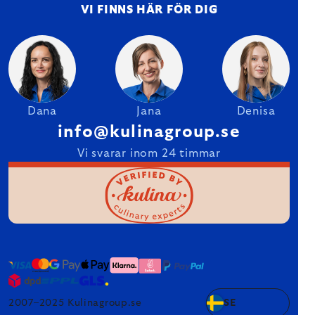
VI FINNS HÄR FÖR DIG
Dana
Jana
Denisa
info@kulinagroup.se
Vi svarar inom 24 timmar
2007–2025 Kulinagroup.se
SE