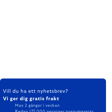
FOOTER
Vill du ha ett nyhetsbrev?
Vi ger dig gratis frakt
Max 2 gånger i veckan
Redan 177 000 personer prenumererar