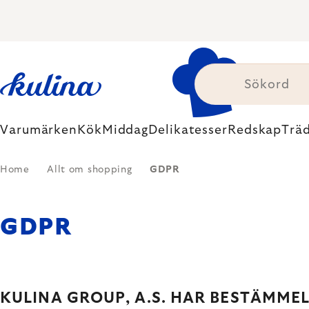
Skip
to
content
Varumärken
Kök
Middag
Delikatesser
Redskap
Trä
Home
Allt om shopping
GDPR
GDPR
KULINA GROUP, A.S. HAR BESTÄMME