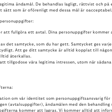
 legitima ändamål. De behandlas lagligt, rättvist och på
tt sätt som är oförenligt med dessa mål är oacceptabel
personuppgifter:
r att fullgöra ett avtal. Dina personuppgifter kommer at
 av det samtycke, som du har gett. Samtycket ges varje
dligt. Att ge ditt samtycke är alltid kopplat till någon
ltid återkallas.
tt tillgodose våra legitima intressen, utom när sådana 
fterna:
rmation om vår identitet som personuppgiftsansvarig för 
ngen (avtalsuppgifter), ändamålen med den behandling
pgifterna kommer att lagras. Vi kommer alltid att infor