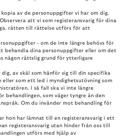
en kopia av de personuppgifter vi har om dig.
. Observera att vi som registeransvarig för dina
. rätten till rättelse utförs för att
 personuppgifter - om de inte längre behövs för
att behandla dina personuppgifter eller om det
 någon rättslig grund för ytterligare
ig, av skäl som hänför sig till din specifika
se eller som ett led i myndighetsutövning som
tratören. I så fall ska vi inte längre
ör behandlingen, som väger tyngre än den
ga anspråk. Om du invänder mot behandling för
r hon har lämnat till en registeransvarig i ett
n registeransvarig utan hinder från oss till
handlingen utförs med hjälp av