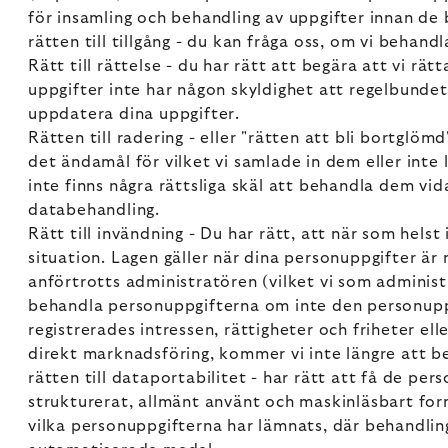
för insamling och behandling av uppgifter innan de
rätten till tillgång - du kan fråga oss, om vi behand
Rätt till rättelse - du har rätt att begära att vi rä
uppgifter inte har någon skyldighet att regelbundet k
uppdatera dina uppgifter.
Rätten till radering - eller "rätten att bli bortglöm
det ändamål för vilket vi samlade in dem eller inte
inte finns några rättsliga skäl att behandla dem vi
databehandling.
Rätt till invändning - Du har rätt, att när som hels
situation. Lagen gäller när dina personuppgifter är
anförtrotts administratören (vilket vi som administra
behandla personuppgifterna om inte den personuppg
registrerades intressen, rättigheter och friheter el
direkt marknadsföring, kommer vi inte längre att 
rätten till dataportabilitet - har rätt att få de pe
strukturerat, allmänt använt och maskinläsbart forma
vilka personuppgifterna har lämnats, där behandlin