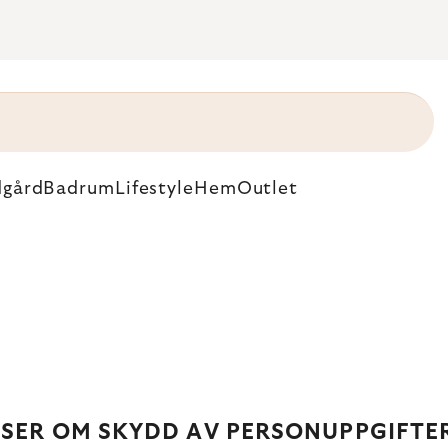
dgård
Badrum
Lifestyle
Hem
Outlet
LSER OM SKYDD AV PERSONUPPGIFTE