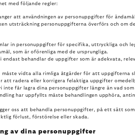
het med följande regler:
anger att användningen av personuppgifter för ändamåle
lken utsträckning personuppgifterna överförs och om det
lar in personuppgifter för specifika, uttryckliga och l
amål, som är oförenliga med de ursprungliga.
i endast behandlar de uppgifter som är adekvata, rele
 måste vidta alla rimliga åtgärder för att uppgifterna s
r att radera eller korrigera felaktiga uppgifter omedel
i inte får lagra dina personuppgifter längre än vad som
andling har uppfyllts måste behandlingen upphöra, anti
ägger oss att behandla personuppgifter, på ett sätt som
tlig förlust, förstörelse eller skada.
ng av dina personuppgifter