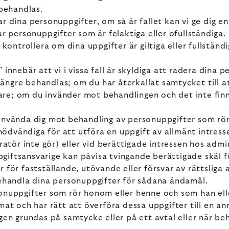
 behandlas.
lar dina personuppgifter, om så är fallet kan vi ge dig 
ttar personuppgifter som är felaktiga eller ofullständiga
ontrollera om dina uppgifter är giltiga eller fullständiga
d" innebär att vi i vissa fall är skyldiga att radera dina
 längre behandlas; om du har återkallat samtycket till 
dare; om du invänder mot behandlingen och det inte finns
t invända dig mot behandling av personuppgifter som rör d
 nödvändiga för att utföra en uppgift av allmänt intres
tör inte gör) eller vid berättigade intressen hos adminis
iftsansvarige kan påvisa tvingande berättigade skäl f
ler för fastställande, utövande eller försvar av rättsli
behandla dina personuppgifter för sådana ändamål.
rsonuppgifter som rör honom eller henne och som han elle
t och har rätt att överföra dessa uppgifter till en anna
gen grundas på samtycke eller på ett avtal eller när be