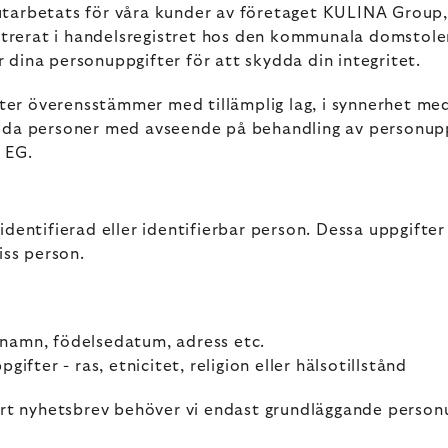
tarbetats för våra kunder av företaget KULINA Group, 
rerat i handelsregistret hos den kommunala domstolen 
dina personuppgifter för att skydda din integritet.
er överensstämmer med tillämplig lag, i synnerhet me
ilda personer med avseende på behandling av personupp
 EG.
dentifierad eller identifierbar person. Dessa uppgifter
iss person.
namn, födelsedatum, adress etc.
fter - ras, etnicitet, religion eller hälsotillstånd
årt nyhetsbrev behöver vi endast grundläggande personu