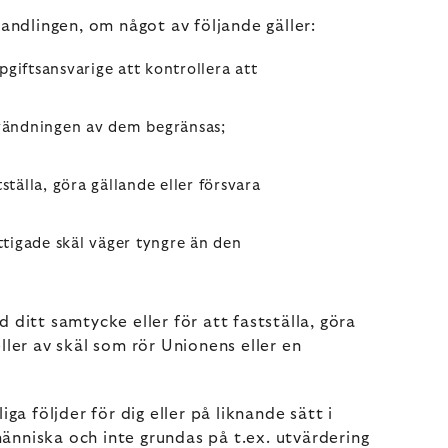
andlingen, om något av följande gäller:
giftsansvarige att kontrollera att
nvändningen av dem begränsas;
tälla, göra gällande eller försvara
tigade skäl väger tyngre än den
itt samtycke eller för att fastställa, göra
eller av skäl som rör Unionens eller en
a följder för dig eller på liknande sätt i
änniska och inte grundas på t.ex. utvärdering