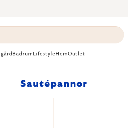
dgård
Badrum
Lifestyle
Hem
Outlet
Sautépannor