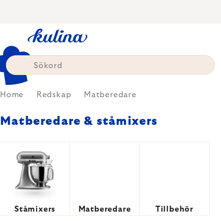
Skip
to
content
Home
Redskap
Matberedare
Matberedare & ståmixers
Ståmixers
Matberedare
Tillbehör