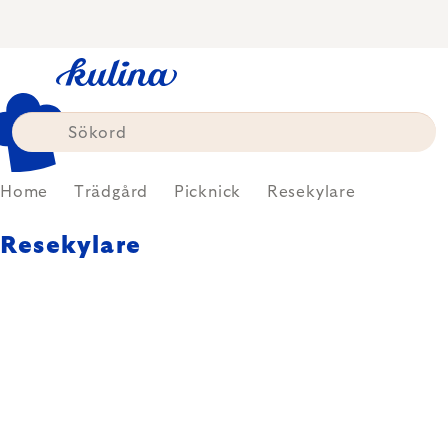
Skip
to
content
Home
Trädgård
Picknick
Resekylare
Resekylare