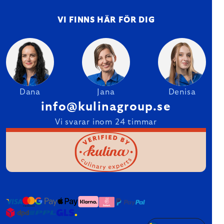
VI FINNS HÄR FÖR DIG
Dana
Jana
Denisa
info@kulinagroup.se
Vi svarar inom 24 timmar