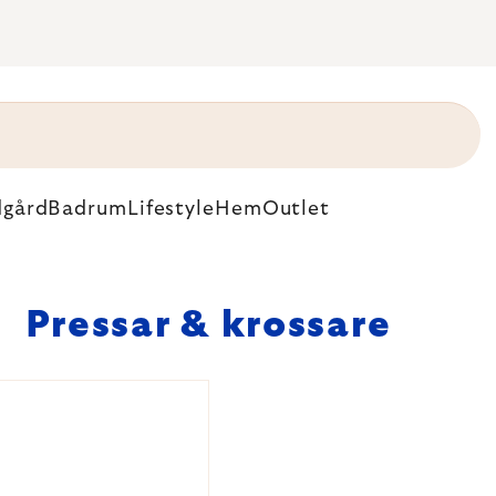
dgård
Badrum
Lifestyle
Hem
Outlet
Pressar & krossare