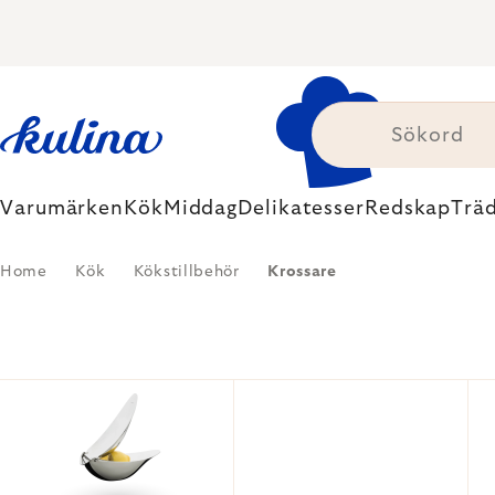
Skip
to
content
Varumärken
Kök
Middag
Delikatesser
Redskap
Trä
Home
Kök
Kökstillbehör
Krossare