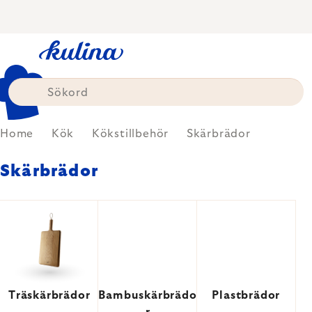
Skip
to
content
Home
Kök
Kökstillbehör
Skärbrädor
Skärbrädor
Träskärbrädor
Bambuskärbrädo
Plastbrädor