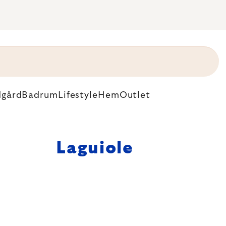
dgård
Badrum
Lifestyle
Hem
Outlet
Laguiole
 bestick gjorda
Det holländska