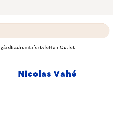
dgård
Badrum
Lifestyle
Hem
Outlet
Nicolas Vahé
lar om att
ter och god mat