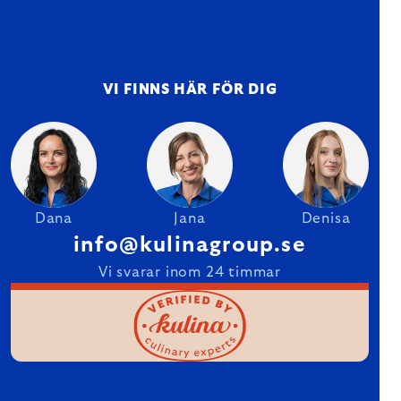
VI FINNS HÄR FÖR DIG
Dana
Jana
Denisa
info@kulinagroup.se
Vi svarar inom 24 timmar