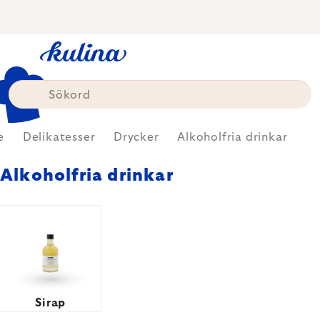
Skip
to
content
e
Delikatesser
Drycker
Alkoholfria drinkar
Alkoholfria drinkar
Sirap