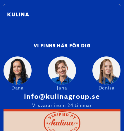
KULINA
VI FINNS HÄR FÖR DIG
Dana
Jana
Denisa
info@kulinagroup.se
Vi svarar inom 24 timmar