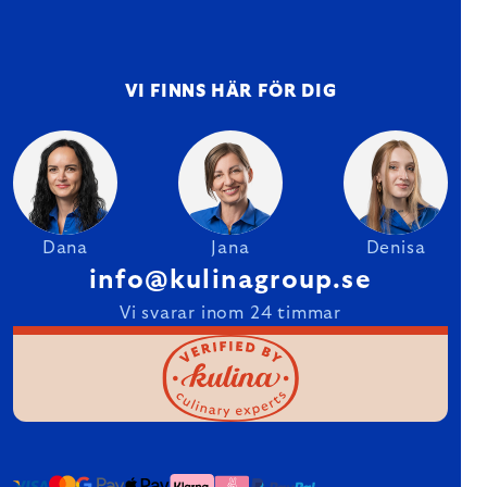
VI FINNS HÄR FÖR DIG
Dana
Jana
Denisa
info@kulinagroup.se
Vi svarar inom 24 timmar