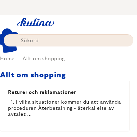
Skip
to
content
Home
Allt om shopping
Allt om shopping
LIST
OF
Returer och reklamationer
ARTICLES
1. I vilka situationer kommer du att använda
proceduren Återbetalning - återkallelse av
avtalet ...