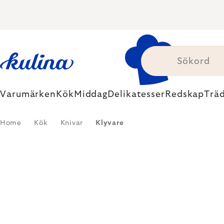
Skip
to
content
Varumärken
Kök
Middag
Delikatesser
Redskap
Trä
Home
Kök
Knivar
Klyvare