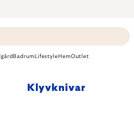
dgård
Badrum
Lifestyle
Hem
Outlet
Klyvknivar