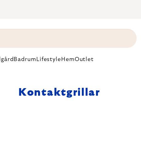
dgård
Badrum
Lifestyle
Hem
Outlet
Kontaktgrillar