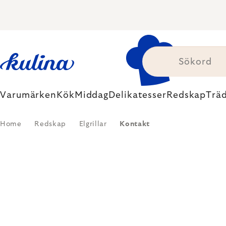
Skip
to
content
Varumärken
Kök
Middag
Delikatesser
Redskap
Trä
Home
Redskap
Elgrillar
Kontakt