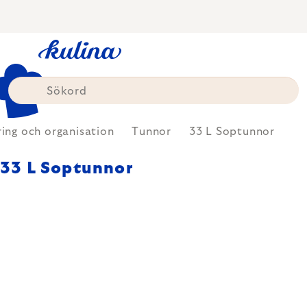
Skip
to
content
ing och organisation
Tunnor
33 L Soptunnor
33 L Soptunnor