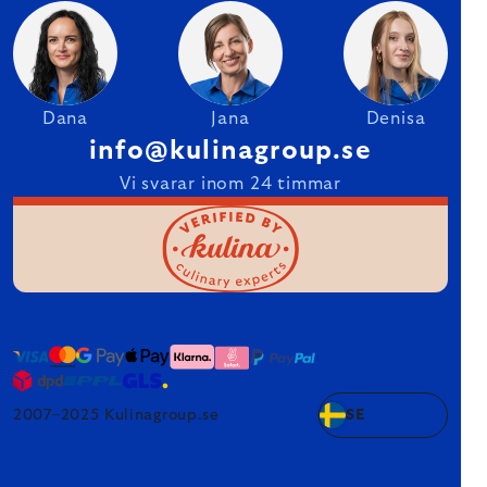
Dana
Jana
Denisa
info@kulinagroup.se
Vi svarar inom 24 timmar
2007–2025 Kulinagroup.se
SE