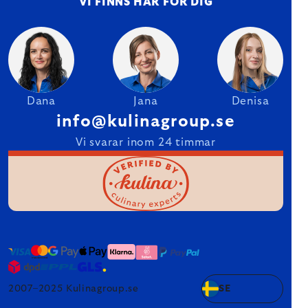
VI FINNS HÄR FÖR DIG
Dana
Jana
Denisa
info@kulinagroup.se
Vi svarar inom 24 timmar
2007–2025 Kulinagroup.se
SE