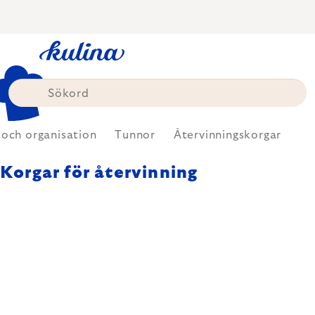
Skip
to
content
 och organisation
Tunnor
Återvinningskorgar
Korgar för återvinning