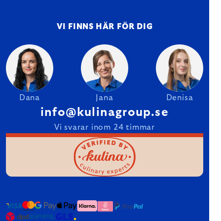
VI FINNS HÄR FÖR DIG
Dana
Jana
Denisa
info@kulinagroup.se
Vi svarar inom 24 timmar