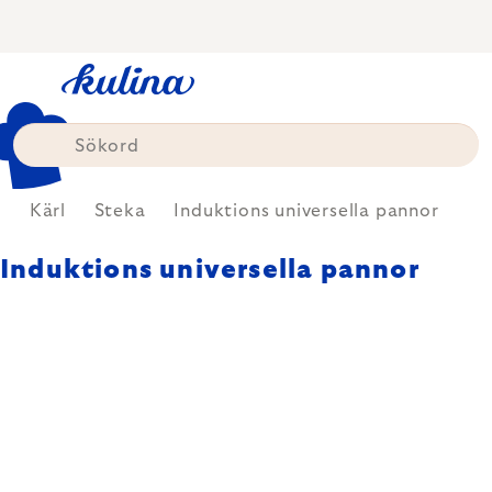
Skip
to
content
k
Kärl
Steka
Induktions universella pannor
Induktions universella pannor