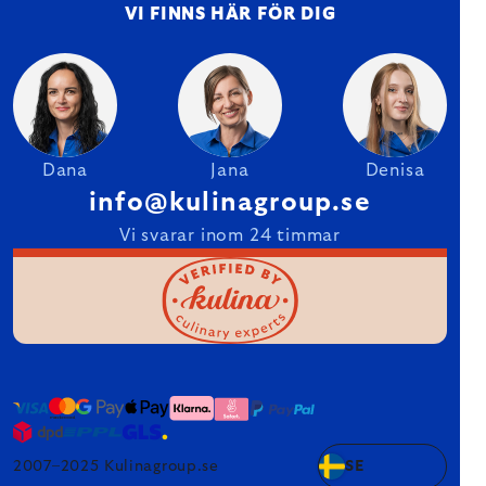
VI FINNS HÄR FÖR DIG
Dana
Jana
Denisa
info@kulinagroup.se
Vi svarar inom 24 timmar
2007–2025 Kulinagroup.se
SE