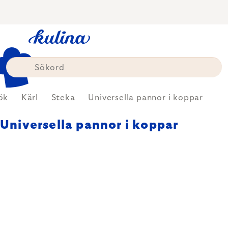
Skip
to
content
ök
Kärl
Steka
Universella pannor i koppar
Universella pannor i koppar