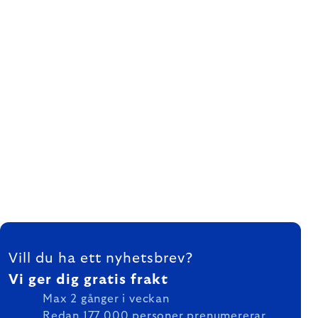
FOOTER
Vill du ha ett nyhetsbrev?
Vi ger dig gratis frakt
Max 2 gånger i veckan
Redan 177 000 personer prenumererar