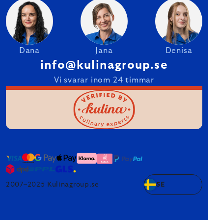
Dana
Jana
Denisa
info@kulinagroup.se
Vi svarar inom 24 timmar
2007–2025 Kulinagroup.se
SE