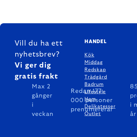
FOOTER
HANDEL
Vill du ha ett
nyhetsbrev?
Kök
Middag
Vi ger dig
Redskap
gratis frakt
Trädgård
Badrum
Max 2
85
Redan 177
Lifestyle
gånger
pr
Hem
000 personer
i
i 
Delikatesser
prenumererar
veckan
år
Outlet