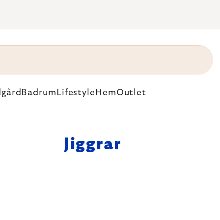
dgård
Badrum
Lifestyle
Hem
Outlet
Jiggrar