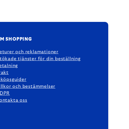
M SHOPPING
eturer och reklamationer
tökade tjänster för din beställning
etalning
rakt
nköpsguider
illkor och bestämmelser
DPR
ontakta oss