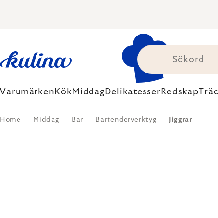
Skip
to
content
Varumärken
Kök
Middag
Delikatesser
Redskap
Trä
Home
Middag
Bar
Bartenderverktyg
Jiggrar