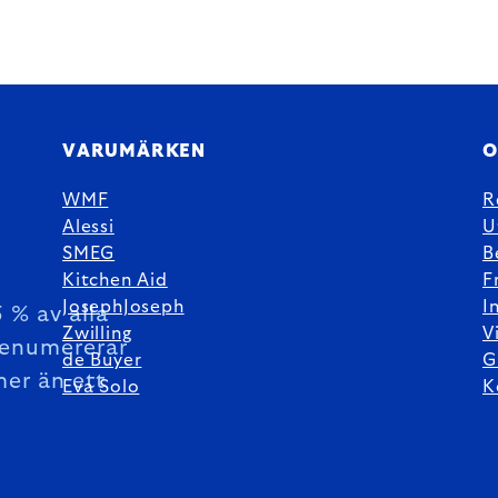
VARUMÄRKEN
O
WMF
R
Alessi
U
SMEG
B
Kitchen Aid
F
JosephJoseph
I
 % av alla
Zwilling
V
enumererar
de Buyer
G
mer än ett
Eva Solo
K