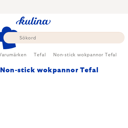
Skip
to
content
Varumärken
Tefal
Non-stick wokpannor Tefal
Non-stick wokpannor Tefal