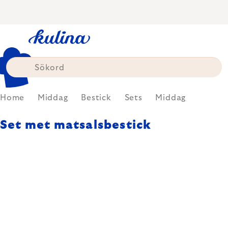
Skip
to
content
Home
Middag
Bestick
Sets
Middag
Set met matsalsbestick