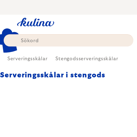
Skip
to
content
Serveringsskålar
Stengodsserveringsskålar
Serveringsskålar i stengods