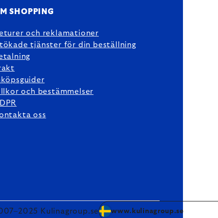
M SHOPPING
eturer och reklamationer
tökade tjänster för din beställning
etalning
rakt
nköpsguider
illkor och bestämmelser
DPR
ontakta oss
007–2025 Kulinagroup.se
www.kulinagroup.se