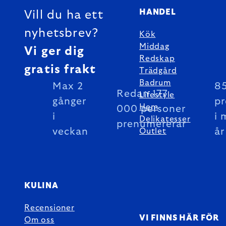
HANDEL
Vill du ha ett
nyhetsbrev?
Kök
Middag
Vi ger dig
Redskap
gratis frakt
Trädgård
Badrum
Max 2
85
Redan 177
Lifestyle
gånger
pr
Hem
000 personer
i
i 
Delikatesser
prenumererar
veckan
år
Outlet
KULINA
Recensioner
VI FINNS HÄR FÖR
Om oss