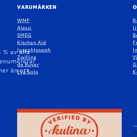
VARUMÄRKEN
O
WMF
R
Alessi
U
SMEG
B
Kitchen Aid
F
JosephJoseph
I
 % av alla
Zwilling
V
enumererar
de Buyer
G
mer än ett
Eva Solo
K
2