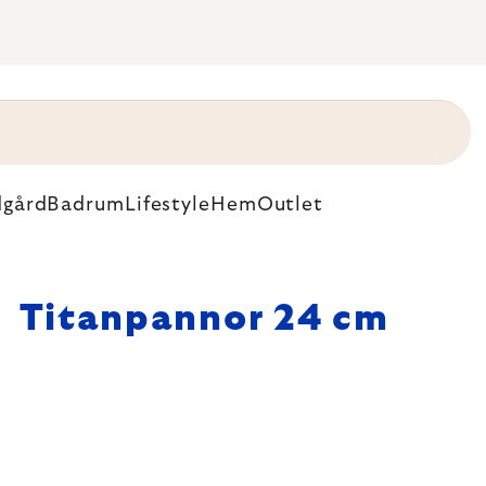
dgård
Badrum
Lifestyle
Hem
Outlet
Titanpannor 24 cm