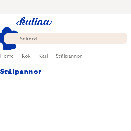
Skip
to
content
Home
Kök
Kärl
Stålpannor
Stålpannor