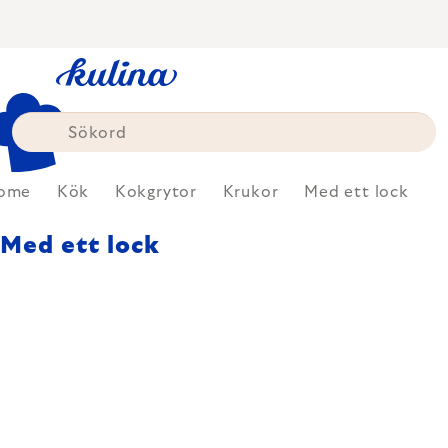
Skip
to
content
ome
Kök
Kokgrytor
Krukor
Med ett lock
Med ett lock