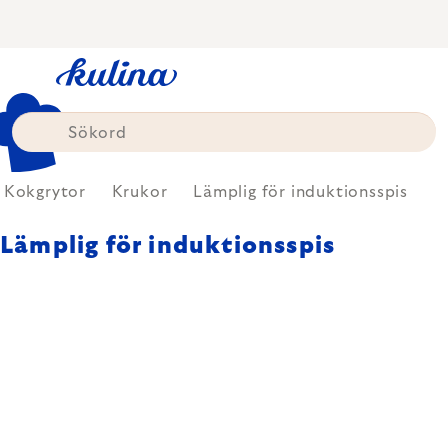
Skip
to
content
Kokgrytor
Krukor
Lämplig för induktionsspis
Lämplig för induktionsspis