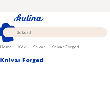
Skip
to
content
Home
Kök
Knivar
Knivar Forged
Knivar Forged