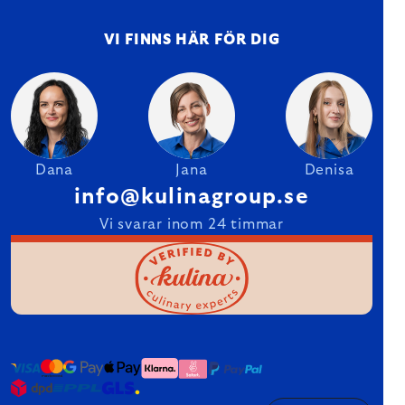
VI FINNS HÄR FÖR DIG
Dana
Jana
Denisa
info@kulinagroup.se
Vi svarar inom 24 timmar