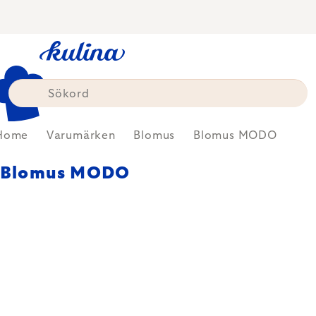
Skip
to
content
Home
Varumärken
Blomus
Blomus MODO
Blomus MODO