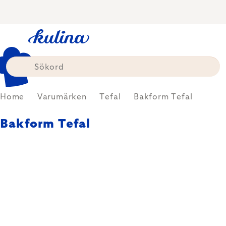
Skip
to
content
Home
Varumärken
Tefal
Bakform Tefal
Bakform Tefal