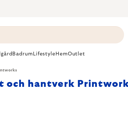
dgård
Badrum
Lifestyle
Hem
Outlet
intworks
t och hantverk Printwor