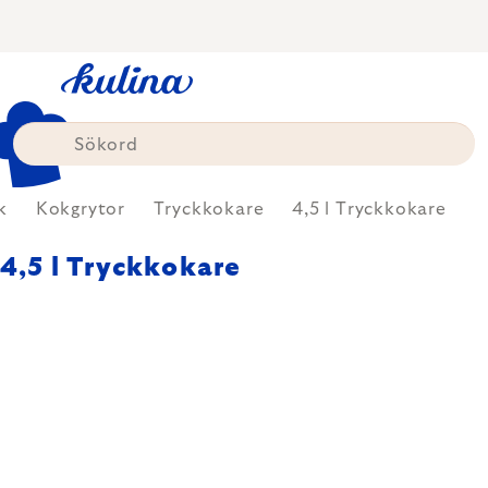
Skip
to
content
k
Kokgrytor
Tryckkokare
4,5 l Tryckkokare
4,5 l Tryckkokare