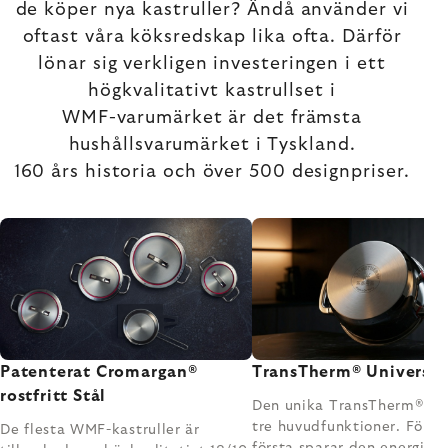
de köper nya kastruller? Ändå använder vi
oftast våra köksredskap lika ofta. Därför
lönar sig verkligen investeringen i ett
högkvalitativt kastrullset i
WMF-varumärket är det främsta
hushållsvarumärket i Tyskland.
160 års historia och över 500 designpriser.
Patenterat Cromargan®
TransTherm® Universal
rostfritt Stål
Den unika TransTherm®-ba
tre huvudfunktioner. För d
De flesta WMF-kastruller är
första sparar den energi g