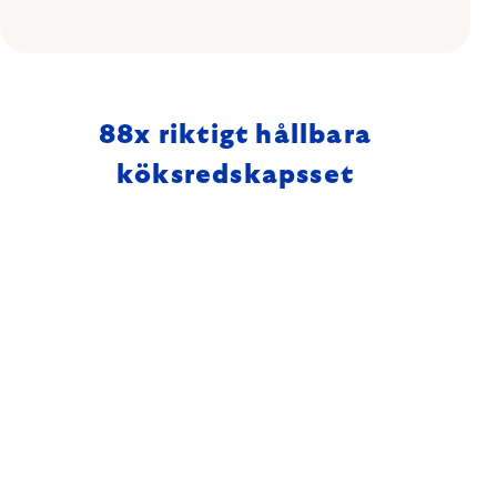
88
x riktigt hållbara
köksredskapsset