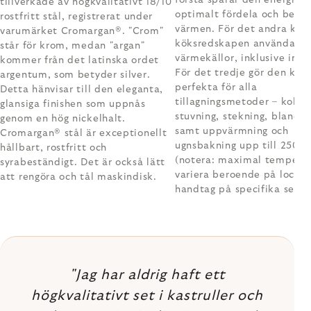
tillverkade av högkvalitativt 18/10
optimalt fördela och behål
rostfritt stål, registrerat under
värmen. För det andra kan
varumärket Cromargan®. "Crom"
köksredskapen användas på
står för krom, medan "argan"
värmekällor, inklusive indu
kommer från det latinska ordet
För det tredje gör den kast
argentum, som betyder silver.
perfekta för alla
Detta hänvisar till den eleganta,
tillagningsmetoder – kokni
glansiga finishen som uppnås
stuvning, stekning, blanche
genom en hög nickelhalt.
samt uppvärmning och
Cromargan® stål är exceptionellt
ugnsbakning upp till 250°
hållbart, rostfritt och
(notera: maximal tempera
syrabeständigt. Det är också lätt
variera beroende på lock e
att rengöra och tål maskindisk.
handtag på specifika set).
"Jag har aldrig haft ett
högkvalitativt set i kastruller och