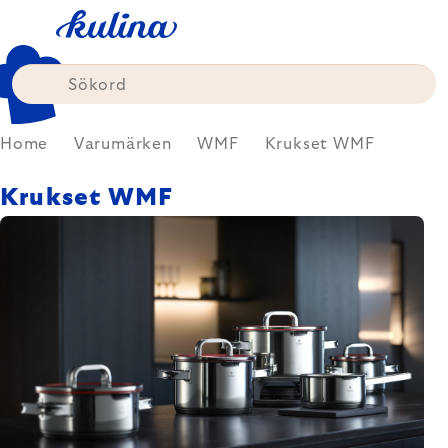
Skip
to
content
Home
Varumärken
WMF
Krukset WMF
Krukset WMF