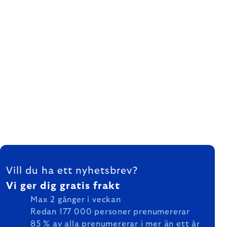
FOOTER
Vill du ha ett nyhetsbrev?
Vi ger dig gratis frakt
Max 2 gånger i veckan
Redan 177 000 personer prenumererar
85 % av alla prenumererar i mer än ett år