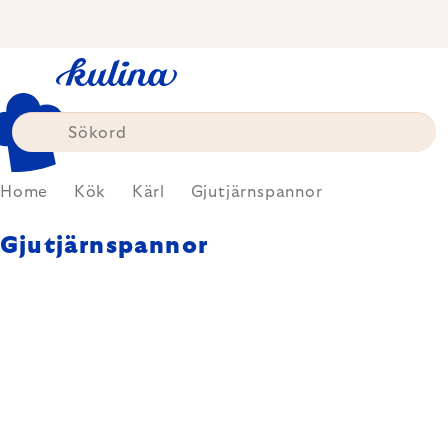
Skip
to
content
Home
Kök
Kärl
Gjutjärnspannor
Gjutjärnspannor