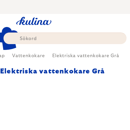
Skip
to
content
ap
Vattenkokare
Elektriska vattenkokare Grå
Elektriska vattenkokare Grå