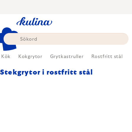
Skip
to
content
Kök
Kokgrytor
Grytkastruller
Rostfritt stål
Stekgrytor i rostfritt stål