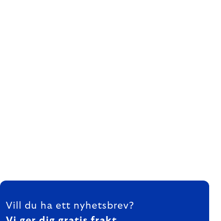
FOOTER
Vill du ha ett nyhetsbrev?
Vi ger dig gratis frakt