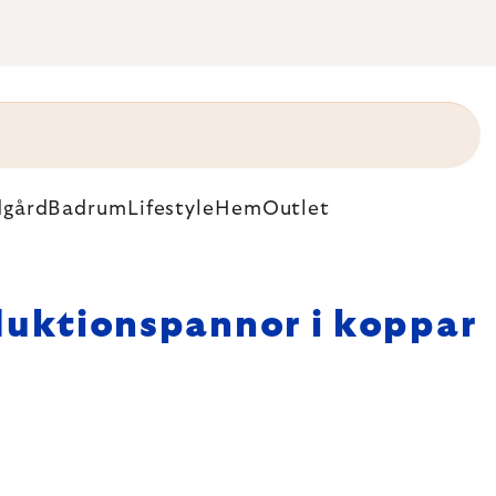
dgård
Badrum
Lifestyle
Hem
Outlet
duktionspannor i koppar