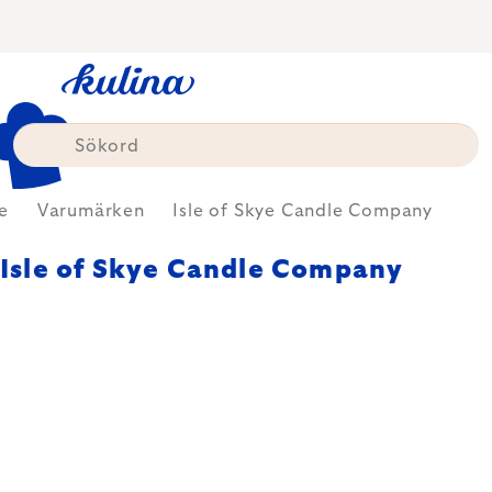
Skip
to
content
e
Varumärken
Isle of Skye Candle Company
Isle of Skye Candle Company
Isle of Skye Candle Company är
ett skotskt märke som
specialiserat sig på handgjorda
doftljus och hemdofter